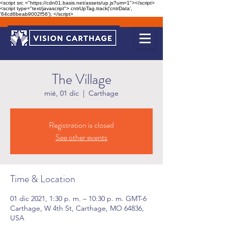
<script src ="https://cdn01.basis.net/assets/up.js?um=1"></script>
<script type="text/javascript"> cntrUpTag.track('cntrData',
'64cd6beab9002f56'); </script>
The Village
mié, 01 dic
  |  
Carthage
Registration is closed
See other events
Time & Location
01 dic 2021, 1:30 p. m. – 10:30 p. m. GMT-6
Carthage, W 4th St, Carthage, MO 64836,
USA