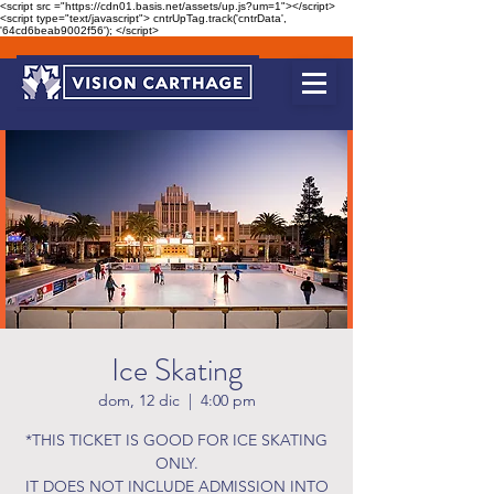
<script src ="https://cdn01.basis.net/assets/up.js?um=1"></script>
<script type="text/javascript"> cntrUpTag.track('cntrData',
'64cd6beab9002f56'); </script>
Ice Skating
dom, 12 dic
  |  
4:00 pm
*THIS TICKET IS GOOD FOR ICE SKATING
ONLY.
IT DOES NOT INCLUDE ADMISSION INTO