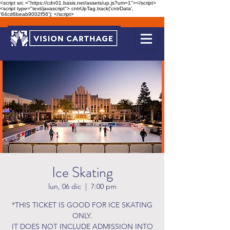
<script src ="https://cdn01.basis.net/assets/up.js?um=1"></script>
<script type="text/javascript"> cntrUpTag.track('cntrData',
'64cd6beab9002f56'); </script>
Ice Skating
lun, 06 dic
  |  
7:00 pm
*THIS TICKET IS GOOD FOR ICE SKATING
ONLY.
IT DOES NOT INCLUDE ADMISSION INTO