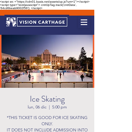
<script src ="https://cdn01.basis.net/assets/up.js?um=1"></script>
<script type="text/javascript"> cntrUpTag.track('cntrData',
'64cd6beab9002f56'); </script>
Ice Skating
lun, 06 dic
  |  
5:00 pm
*THIS TICKET IS GOOD FOR ICE SKATING
ONLY.
IT DOES NOT INCLUDE ADMISSION INTO