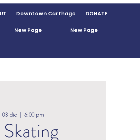
UT
Downtown Carthage
DONATE
New Page
New Page
, 03 dic
  |  
6:00 pm
 Skating