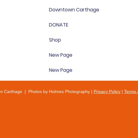
Downtown Carthage
DONATE
Shop
New Page
New Page
on Carthage | Photos by Holmes Photography |
Privacy Policy
|
Terms 