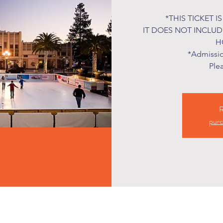
*THIS TICKET I
IT DOES NOT INCLU
H
*Admission
Ple
R
purc