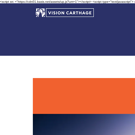
<script src ="https://cdn01.basis.net/assets/up.js?um=1"></script> <script type="text/javascript">