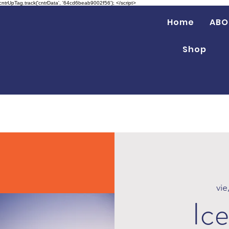
 cntrUpTag.track('cntrData', '64cd6beab9002f56'); </script>
Home
ABO
Shop
vie
Ice