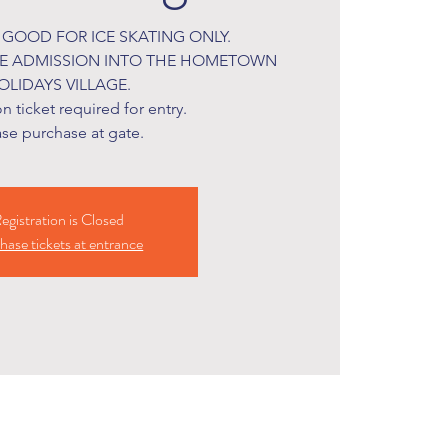
S GOOD FOR ICE SKATING ONLY.
DE ADMISSION INTO THE HOMETOWN
OLIDAYS VILLAGE.
 ticket required for entry.
ase purchase at gate.
egistration is Closed
hase tickets at entrance