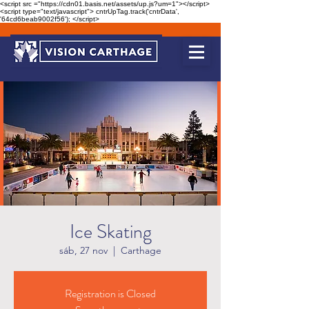
<script src ="https://cdn01.basis.net/assets/up.js?um=1"></script>
<script type="text/javascript"> cntrUpTag.track('cntrData',
'64cd6beab9002f56'); </script>
Ice Skating
sáb, 27 nov
  |  
Carthage
Registration is Closed